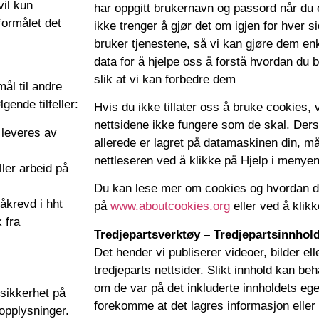
vil kun
har oppgitt brukernavn og passord når du 
formålet det
ikke trenger å gjør det om igjen for hver
bruker tjenestene, så vi kan gjøre dem en
data for å hjelpe oss å forstå hvordan du b
slik at vi kan forbedre dem
ål til andre
gende tilfeller:
Hvis du ikke tillater oss å bruke cookies, 
nettsidene ikke fungere som de skal. Ders
 leveres av
allerede er lagret på datamaskinen din, må
nettleseren ved å klikke på Hjelp i menyen
ler arbeid på
Du kan lese mer om cookies og hvordan 
påkrevd i hht
på
www.aboutcookies.org
eller ved å klikk
 fra
Tredjepartsverktøy – Tredjepartsinnhol
Det hender vi publiserer videoer, bilder ell
tredjeparts nettsider. Slikt innhold kan 
om de var på det inkluderte innholdets ege
 sikkerhet på
forekomme at det lagres informasjon eller 
 opplysninger.