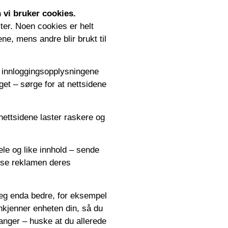
 vi bruker cookies.
ster. Noen cookies er helt
ne, mens andre blir brukt til
e innloggingsopplysningene
get – sørge for at nettsidene
 nettsidene laster raskere og
ele og like innhold – sende
asse reklamen deres
deg enda bedre, for eksempel
nkjenner enheten din, så du
anger – huske at du allerede