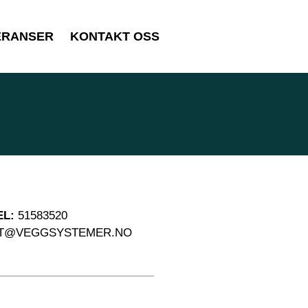
ERANSER
KONTAKT OSS
EL:
51583520
T@VEGGSYSTEMER.NO