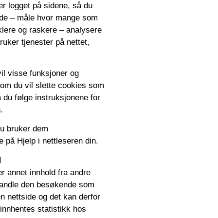
er logget på sidene, så du
 side – måle hvor mange som
klere og raskere – analysere
ruker tjenester på nettet,
vil visse funksjoner og
om du vil slette cookies som
 du følge instruksjonene for
.
du bruker dem
e på Hjelp i nettleseren din.
d
er annet innhold fra andre
behandle den besøkende som
n nettside og det kan derfor
innhentes statistikk hos