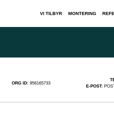
VI TILBYR
MONTERING
REF
T
ORG ID:
956165733
E-POST:
POS