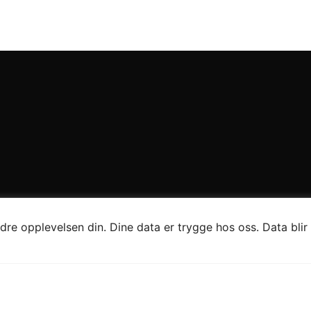
re opplevelsen din. Dine data er trygge hos oss. Data blir 
temer.no
emer.no